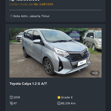
Cicilan mulai dari
Rp 3.687.000
Kota Adm. Jakarta Timur
12
Toyota Calya 1.2 G A/T
2019
Grade E
AT
85.218 Km