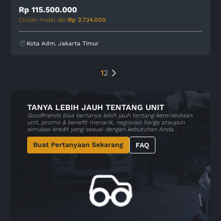
2018
Grade B
AT
101.045 Km
Rp 115.500.000
Cicilan mulai dari
Rp 2.734.000
Kota Adm. Jakarta Timur
1
2
TANYA LEBIH JAUH TENTANG UNIT
Goodfriends bisa bertanya lebih jauh tentang ketersediaan
unit, promo & benefit menarik, negosiasi harga ataupun
simulasi kredit yang sesuai dengan kebutuhan Anda.
Buat Pertanyaan Sekarang
FAQ