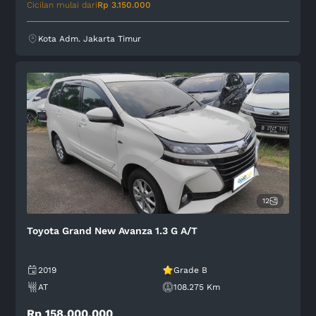
Cicilan mulai dari
Rp 3.150.000
Kota Adm. Jakarta Timur
12
Toyota Grand New Avanza 1.3 G A/T
2019
Grade B
AT
108.275 Km
Rp 158.000.000