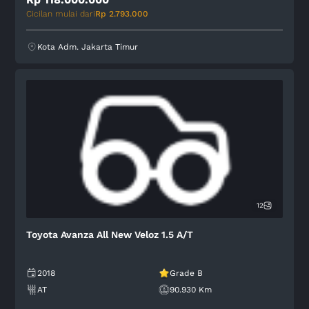
2018
Grade B
AT
125.577 Km
Rp 118.000.000
Cicilan mulai dari
Rp 2.793.000
Kota Adm. Jakarta Timur
12
Toyota Avanza All New Veloz 1.5 A/T