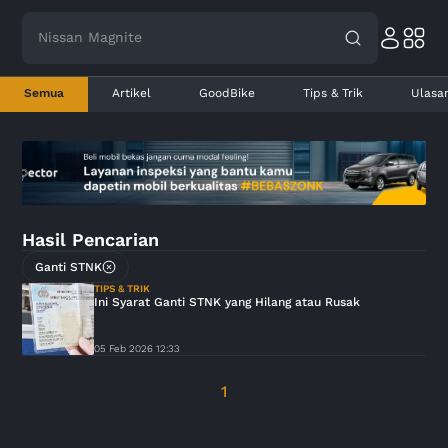
Nissan Magnite
Semua
Artikel
GoodBike
Tips & Trik
Ulasa
Hasil Pencarian
Ganti STNK
TIPS & TRIK
Ini Syarat Ganti STNK yang Hilang atau Rusak
05 Feb 2026 12:33
1