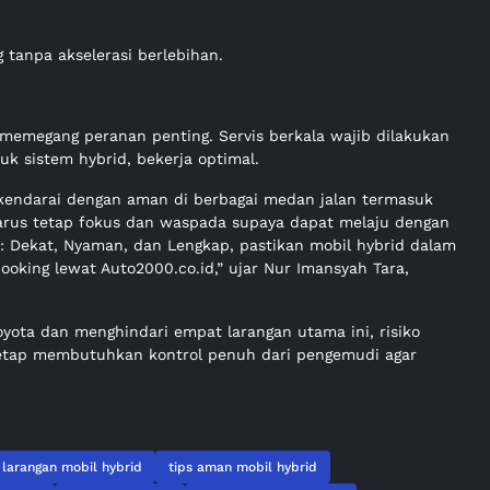
 tanpa akselerasi berlebihan.
a memegang peranan penting. Servis berkala wajib dilakukan
 sistem hybrid, bekerja optimal.
dikendarai dengan aman di berbagai medan jalan termasuk
harus tetap fokus dan waspada supaya dapat melaju dengan
00: Dekat, Nyaman, dan Lengkap, pastikan mobil hybrid dalam
ooking lewat Auto2000.co.id,” ujar Nur Imansyah Tara,
ota dan menghindari empat larangan utama ini, risiko
 tetap membutuhkan kontrol penuh dari pengemudi agar
larangan mobil hybrid
tips aman mobil hybrid