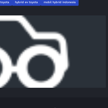
 toyota
hybrid ev toyota
mobil hybrid indonesia