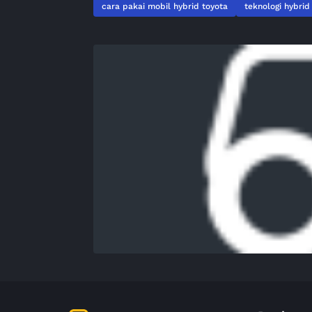
cara pakai mobil hybrid toyota
teknologi hybrid