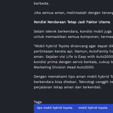
berbeda.
Jika semua aman, melintaslah dengan tenang
Kondisi Kendaraan Tetap Jadi Faktor Utama
Selain teknik berkendara, kondisi mobil jug
untuk memastikan semua komponen, termasuk
“Mobil hybrid Toyota dirancang agar dapat 
perlintasan kereta api. Namun, AutoFamily 
aman. Sejalan visi Life is Easy with Auto20
kondisi prima dengan servis berkala, cukup b
Marketing Division Head Auto2000.
Dengan memahami tips aman mobil hybrid Toy
berkendara bisa ditekan. Teknologi canggih
perjalanan tetap aman dan terkendali.
Tags
tips mobil hybrid toyota
mobil hybrid toyota