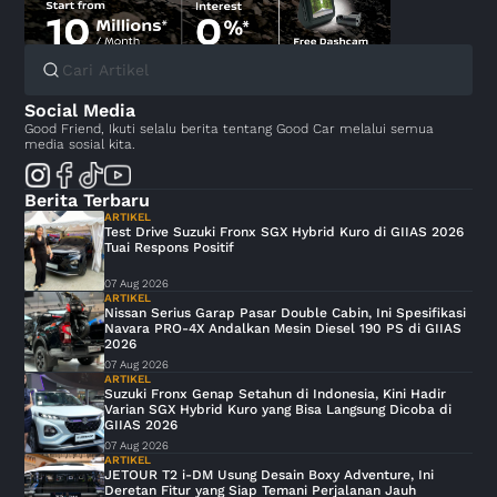
Social Media
Good Friend, Ikuti selalu berita tentang Good Car melalui semua
media sosial kita.
Berita Terbaru
ARTIKEL
Test Drive Suzuki Fronx SGX Hybrid Kuro di GIIAS 2026
Tuai Respons Positif
07 Aug 2026
ARTIKEL
Nissan Serius Garap Pasar Double Cabin, Ini Spesifikasi
Navara PRO-4X Andalkan Mesin Diesel 190 PS di GIIAS
2026
07 Aug 2026
ARTIKEL
Suzuki Fronx Genap Setahun di Indonesia, Kini Hadir
Varian SGX Hybrid Kuro yang Bisa Langsung Dicoba di
GIIAS 2026
07 Aug 2026
ARTIKEL
JETOUR T2 i-DM Usung Desain Boxy Adventure, Ini
Deretan Fitur yang Siap Temani Perjalanan Jauh