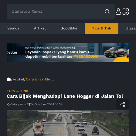
Daihatsu Xenia
Semua
Artikel
GoodBike
Tips & Trik
Ulasa
/
/
Artikel
Cara Bijak Me ...
TIPS & TRIK
Cara Bijak Menghadapi Lane Hogger di Jalan Tol
Oktaryan W
24 October 2024 10:54