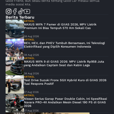
Good Friend, Ikuti selalu berita tentang Good Car melalui semua
media sosial kita.
Berita Terbaru
ARTIKEL
MAXUS MIFA 7 Pamer di GIIAS 2026, MPV Listrik
Premium Ini Bisa Tempuh 570 Km Sekali Cas
08 Aug 2026
ARTIKEL
BEV, HEV, dan PHEV Tumbuh Bersamaan, Ini Teknologi
Elektrifikasi yang Dipilih Konsumen Indonesia
08 Aug 2026
ARTIKEL
MAXUS MIFA 9 di GIIAS 2026: MPV Listrik Rp958 Juta
yang Andalkan Captain Seat dan Kabin Lega
08 Aug 2026
ARTIKEL
Test Drive Suzuki Fronx SGX Hybrid Kuro di GIIAS 2026
Tuai Respons Positif
07 Aug 2026
ARTIKEL
Nissan Serius Garap Pasar Double Cabin, Ini Spesifikasi
Navara PRO-4X Andalkan Mesin Diesel 190 PS di GIIAS
2026
07 Aug 2026