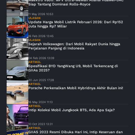
Maextro V800: MPV Ultra-Mewah Aliansi Huawei-JAC
Siap Tantang Dominasi Rolls-Royce
11 May 2026 10:53
ULASAN
Update Harga Mobil Listrik Februari 2026: Dari Rp152
Juta hingga Rp7 Miliar
16 Feb 2026 13:45
ULASAN
Sejarah Volkswagen: Dari Mobil Rakyat Dunia hingga
Perjalanan Panjang di Indonesia
04 Feb 2026 13:09
ARTIKEL
Spesifikasi BYD YangWang U9, Mobil Terkencang di
GIIAs 2025?
30 Jun 2025 17:28
ARTIKEL
Porsche Perkenalkan Mobil Hybridnya Akhir Bulan ini!
16 May 2024 11:13
ARTIKEL
Intip Koleksi Mobil Jungkook BTS, Ada Apa Saja?
10 Oct 2023 13:31
ARTIKEL
GIIAS 2023 Resmi Dibuka Hari Ini, Intip Keseruan dan