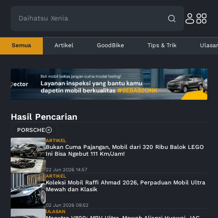
Daihatsu Xenia
Semua
Artikel
GoodBike
Tips & Trik
Ulasa
Hasil Pencarian
PORSCHE
ARTIKEL
Bukan Cuma Pajangan, Mobil dari 320 Ribu Balok LEGO
Ini Bisa Ngebut 111 Km/Jam!
22 Jun 2026 14:57
ARTIKEL
Koleksi Mobil Raffi Ahmad 2026, Perpaduan Mobil Ultra
Mewah dan Klasik
02 Jun 2026 09:52
ULASAN