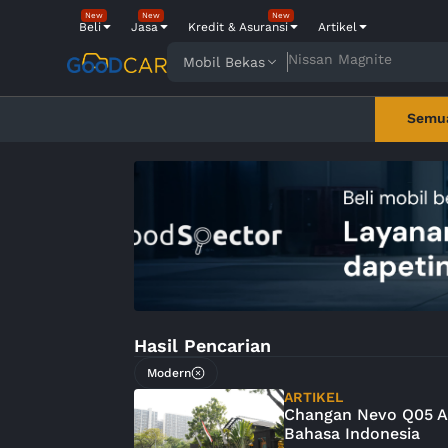
New
New
New
Beli
Jasa
Kredit & Asuransi
Artikel
Nissan Magnite
Mobil Bekas
Semu
Hasil Pencarian
Modern
ARTIKEL
Changan Nevo Q05 An
Bahasa Indonesia