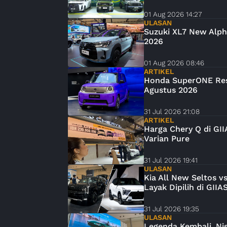
01 Aug 2026 14:27
ULASAN
Suzuki XL7 New Alph
2026
01 Aug 2026 08:46
ARTIKEL
Honda SuperONE Resm
Agustus 2026
31 Jul 2026 21:08
ARTIKEL
Harga Chery Q di GI
Varian Pure
31 Jul 2026 19:41
ULASAN
Kia All New Seltos 
Layak Dipilih di GIIA
31 Jul 2026 19:35
ULASAN
Legenda Kembali, Nis