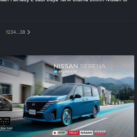
1
2
3
4
...
38