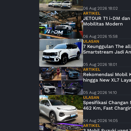
06 Aug 2026 18:02
ARTIKEL
JETOUR T1 i-DM dan 
Mobilitas Modern
06 Aug 2026 15:58
ULASAN
7 Keunggulan The all
Smartstream Jadi A
05 Aug 2026 18:01
ARTIKEL
Rekomendasi Mobil Ke
hingga New XL7 Lay
05 Aug 2026 14:10
ULASAN
Spesifikasi Changan
462 Km, Fast Chargin
04 Aug 2026 14:05
ARTIKEL
3 Mobil Suzuki yang 