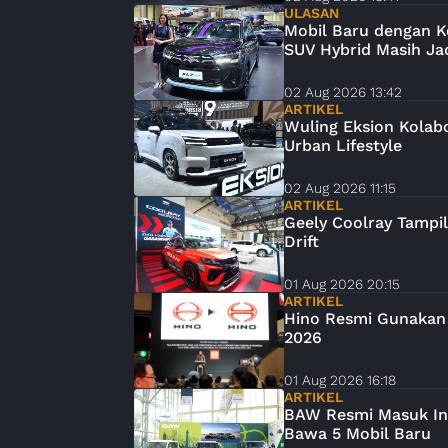
ULASAN
Mobil Baru dengan K
SUV Hybrid Masih Ja
02 Aug 2026 13:42
ARTIKEL
Wuling Eksion Kolab
Urban Lifestyle
02 Aug 2026 11:15
ARTIKEL
Geely Coolray Tampi
Drift
01 Aug 2026 20:15
ARTIKEL
Hino Resmi Gunakan 
2026
01 Aug 2026 16:18
ARTIKEL
BAW Resmi Masuk Ind
Bawa 5 Mobil Baru