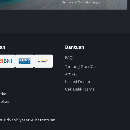
an
Bantuan
FAQ
Tentang GoodCar
Artikel
Lokasi Dealer
Cek Balik Nama
Bekas
Bekas
n Privasi
Syarat & Ketentuan