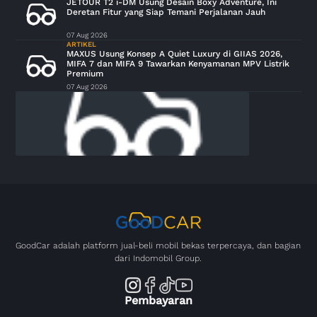
JETOUR T2 i-DM Usung Desain Boxy Adventure, Ini
Deretan Fitur yang Siap Temani Perjalanan Jauh
07 Aug 2026
ARTIKEL
MAXUS Usung Konsep A Quiet Luxury di GIIAS 2026,
MIFA 7 dan MIFA 9 Tawarkan Kenyamanan MPV Listrik
Premium
07 Aug 2026
GoodCar adalah platform jual-beli mobil bekas terpercaya, dan bagian
dari Indomobil Group.
Pembayaran