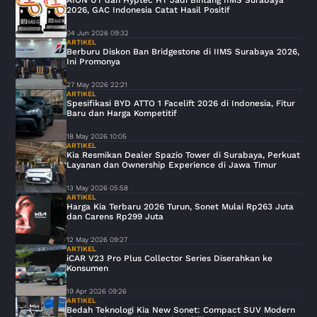
AION UT dan Hyptec HT Jadi Bintang IIMS Surabaya
2026, GAC Indonesia Catat Hasil Positif
04 Jun 2026 09:32
ARTIKEL
Berburu Diskon Ban Bridgestone di IIMS Surabaya 2026,
Ini Promonya
27 May 2026 22:21
ARTIKEL
Spesifikasi BYD ATTO 1 Facelift 2026 di Indonesia, Fitur
Baru dan Harga Kompetitif
18 May 2026 10:05
ARTIKEL
Kia Resmikan Dealer Spazio Tower di Surabaya, Perkuat
Layanan dan Ownership Experience di Jawa Timur
13 May 2026 05:58
ARTIKEL
Harga Kia Terbaru 2026 Turun, Sonet Mulai Rp263 Juta
dan Carens Rp299 Juta
12 May 2026 09:27
ARTIKEL
iCAR V23 Pro Plus Collector Series Diserahkan ke
Konsumen
19 Apr 2026 09:26
ARTIKEL
Bedah Teknologi Kia New Sonet: Compact SUV Modern