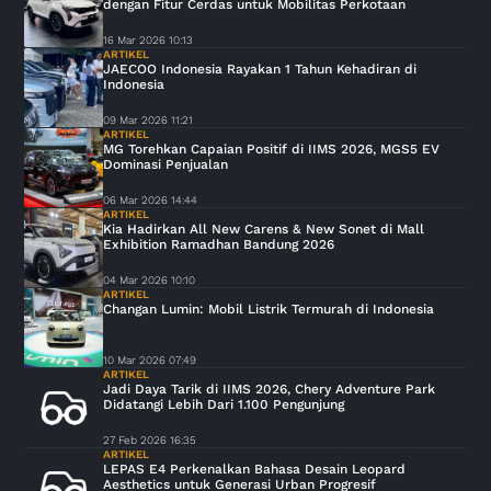
dengan Fitur Cerdas untuk Mobilitas Perkotaan
16 Mar 2026 10:13
ARTIKEL
JAECOO Indonesia Rayakan 1 Tahun Kehadiran di
Indonesia
09 Mar 2026 11:21
ARTIKEL
MG Torehkan Capaian Positif di IIMS 2026, MGS5 EV
Dominasi Penjualan
06 Mar 2026 14:44
ARTIKEL
Kia Hadirkan All New Carens & New Sonet di Mall
Exhibition Ramadhan Bandung 2026
04 Mar 2026 10:10
ARTIKEL
Changan Lumin: Mobil Listrik Termurah di Indonesia
10 Mar 2026 07:49
ARTIKEL
Jadi Daya Tarik di IIMS 2026, Chery Adventure Park
Didatangi Lebih Dari 1.100 Pengunjung
27 Feb 2026 16:35
ARTIKEL
LEPAS E4 Perkenalkan Bahasa Desain Leopard
Aesthetics untuk Generasi Urban Progresif