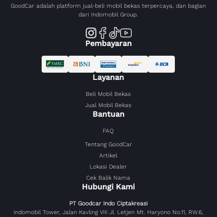
GoodCar adalah platform jual-beli mobil bekas terpercaya, dan bagian
dari Indomobil Group.
Pembayaran
Layanan
Beli Mobil Bekas
Jual Mobil Bekas
Bantuan
FAQ
Tentang GoodCar
Artikel
Lokasi Dealer
Cek Balik Nama
Hubungi Kami
PT Goodcar Indo Ciptakreasi
Indomobil Tower, Jalan Kavling VIII Jl. Letjen Mt. Haryono No.11, RW.6,