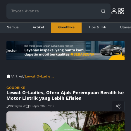
Toyota Avanza
Semua
Artikel
GoodBike
Tips & Trik
Ulasa
/
/
Artikel
Lewat O-Ladie ...
GOODBIKE
Lewat O-Ladies, Ofero Ajak Perempuan Beralih ke
Motor Listrik yang Lebih Efisien
Oktaryan W
30 April 2026 12:00