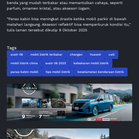
benda yang mudah terbakar atau memantulkan cahaya, seperti
parfum, ornamen kristal, atau aksesori logam.
“Panas kabin bisa meningkat drastis ketika mobil parkir di bawah
matahari langsung. Aksesori reflektif bisa memperburuk kondisi itu,”
tulis laman tersebut dikutip 9 Oktober 2025
Tags
avatr 06
mobil listrik terbakar
changan
huawei
catl
mobil listrik china
avatr 06 2025
kebakaran mobil listrik
panas kabin mobil
tips mobil listrik
keselamatan kendaraan listrik