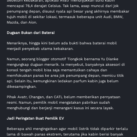
Sebelum kebakaran, aplikasi Avatr menunjukkan suhu kabin
mencapai 76,4 derajat Celsius. Tak lama, asap muncul dari jok
penumpang depan, disusul nyala api besar yang akhirnya membakar
tujuh mobil di sekitar lokasi, termasuk beberapa unit Audi, BMW,
Mazda, dan Aion.
Dugaan Bukan dari Baterai
Menariknya, hingga kini belum ada bukti bahwa baterai mobil
menjadi penyebab utama kebakaran.
Namun, seorang blogger otomotif Tiongkok bernama Yu Dianke
mengungkap dugaan menarik. Ia menyebut, banyaknya aksesori di
konsol tengah mobil bisa saja memantulkan cahaya dan
memfokuskan panas ke area jok penumpang depan, memicu titik
api. Selain itu, kemungkinan ledakan parfum kabin juga belum
dikesampingkan.
Pihak Avatr, Changan, dan CATL belum memberikan pernyataan
resmi. Namun, pemilik mobil mengatakan pabrikan sudah
menghubungi dan berjanji menangani kasus ini secara layak.
Jadi Peringatan Buat Pemilik EV
Beberapa ahli mengingatkan agar mobil listrik tidak diparkir terlalu
lama di bawah panas ekstrem, terutama jika kabin berisi banyak