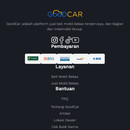
GoodCar adalah platform jual-beli mobil bekas terpercaya, dan bagian
dari Indomobil Group.
Pembayaran
Layanan
Beli Mobil Bekas
Jual Mobil Bekas
Bantuan
FAQ
Tentang GoodCar
Artikel
Lokasi Dealer
Cek Balik Nama