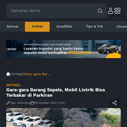
Daihatsu Xenia
Semua
Artikel
GoodBike
Tips & Trik
Ulasa
/
/
Artikel
Gara-gara Bar ...
ARTIKEL
Gara-gara Barang Sepele, Mobil Listrik Bisa
Terbakar di Parkiran
Tigor Sihombing
09 October 2025 13:20