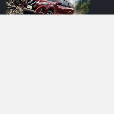
Social Media
Good Friend, Ikuti selalu berita tentang Good Car melalui semua
media sosial kita.
Berita Terbaru
ARTIKEL
Test Drive Suzuki Fronx SGX Hybrid Kuro di GIIAS 2026
Tuai Respons Positif