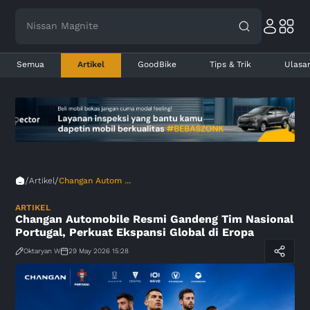
Nissan Magnite
Semua
Artikel
GoodBike
Tips & Trik
Ulasa
/
/
Artikel
Changan Autom ...
ARTIKEL
Changan Automobile Resmi Gandeng Tim Nasional
Portugal, Perkuat Ekspansi Global di Eropa
Oktaryan W
29 May 2026 15:28