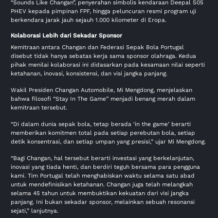
“Sounds Like Changan”, penyerahan simbolis kendaraan Deepal S05
PHEV kepada pimpinan FPF, hingga peluncuran resmi program uji
berkendara jarak jauh sejauh 1.000 kilometer di Eropa.
Kolaborasi Lebih dari Sekadar Sponsor
Kemitraan antara Changan dan Federasi Sepak Bola Portugal
disebut tidak hanya sebatas kerja sama sponsor olahraga. Kedua
pihak menilai kolaborasi ini didasarkan pada kesamaan nilai seperti
ketahanan, inovasi, konsistensi, dan visi jangka panjang.
Wakil Presiden Changan Automobile, Mi Mengdong, menjelaskan
bahwa filosofi “Stay In The Game” menjadi benang merah dalam
kemitraan tersebut.
“Di dalam dunia sepak bola, tetap berada ‘in the game’ berarti
memberikan komitmen total pada setiap perebutan bola, setiap
detik konsentrasi, dan setiap umpan yang presisi,” ujar Mi Mengdong.
“Bagi Changan, hal tersebut berarti investasi yang berkelanjutan,
inovasi yang tiada henti, dan berdiri teguh bersama para pengguna
kami. Tim Portugal telah menghabiskan waktu selama satu abad
untuk mendefinisikan ketahanan. Changan juga telah melangkah
selama 45 tahun untuk membuktikan kekuatan dari visi jangka
panjang. Ini bukan sekadar sponsor, melainkan sebuah resonansi
sejati,” lanjutnya.