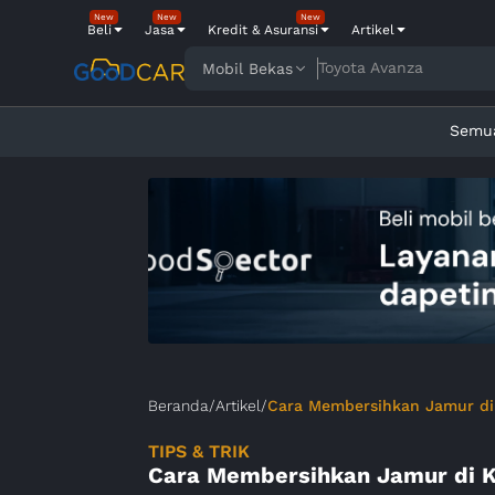
New
New
New
Beli
Jasa
Kredit & Asuransi
Artikel
Daihatsu Xenia
Mobil Bekas
Semu
Beranda
/
Artikel
/
Cara Membersihkan Jamur di
TIPS & TRIK
Cara Membersihkan Jamur di K