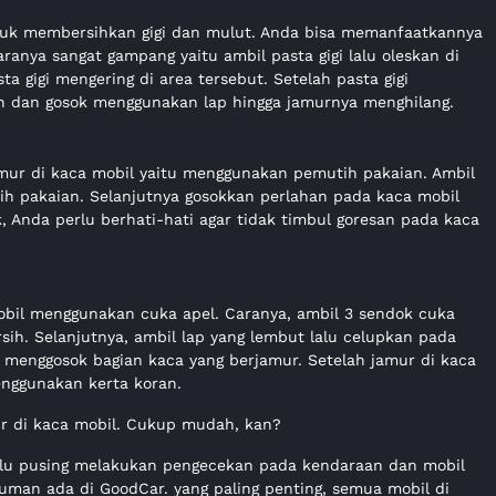
untuk membersihkan gigi dan mulut. Anda bisa memanfaatkannya
anya sangat gampang yaitu ambil pasta gigi lalu oleskan di
ta gigi mengering di area tersebut. Setelah pasta gigi
h dan gosok menggunakan lap hingga jamurnya menghilang.
ur di kaca mobil yaitu menggunakan pemutih pakaian. Ambil
tih pakaian. Selanjutnya gosokkan perlahan pada kaca mobil
, Anda perlu berhati-hati agar tidak timbul goresan pada kaca
obil menggunakan cuka apel. Caranya, ambil 3 sendok cuka
rsih. Selanjutnya, ambil lap yang lembut lalu celupkan pada
k menggosok bagian kaca yang berjamur. Setelah jamur di kaca
enggunakan kerta koran.
r di kaca mobil. Cukup mudah, kan?
perlu pusing melakukan pengecekan pada kendaraan dan mobil
uman ada di GoodCar. yang paling penting, semua mobil di