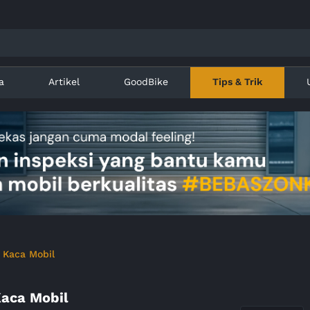
a
Artikel
GoodBike
Tips & Trik
 Kaca Mobil
aca Mobil