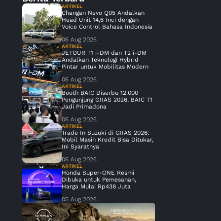
ARTIKEL
Changan Nevo Q05 Andalkan
Head Unit 14,6 Inci dengan
Voice Control Bahasa Indonesia
06 Aug 2026
ARTIKEL
JETOUR T1 i-DM dan T2 i-DM
Andalkan Teknologi Hybrid
Pintar untuk Mobilitas Modern
06 Aug 2026
ARTIKEL
Booth BAIC Diserbu 12.000
Pengunjung GIIAS 2026, BAIC T1
Jadi Primadona
06 Aug 2026
ARTIKEL
Trade In Suzuki di GIIAS 2026:
Mobil Masih Kredit Bisa Ditukar,
Ini Syaratnya
06 Aug 2026
ARTIKEL
Honda Super-ONE Resmi
Dibuka untuk Pemesanan,
Harga Mulai Rp438 Juta
05 Aug 2026