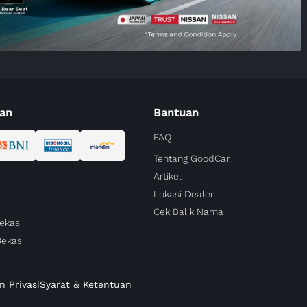
an
Bantuan
FAQ
Tentang GoodCar
Artikel
Lokasi Dealer
Cek Balik Nama
Bekas
Bekas
n Privasi
Syarat & Ketentuan