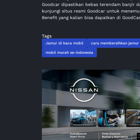
Goodcar dipastikan bebas terendam banjir d
kunjungi situs resmi Goodcar untuk menemu
Benefit yang kalian bisa dapatkan di GoodCar
Tags
Jamur di kaca mobil
cara membersihkan jamur
mobil murah se-indonesia