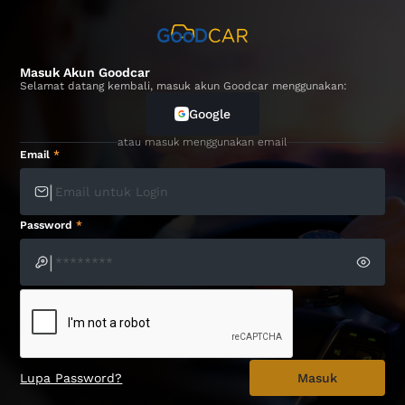
Masuk Akun Goodcar
Selamat datang kembali, masuk akun Goodcar menggunakan:
Google
atau masuk menggunakan email
Email
*
|
Password
*
|
Lupa Password?
Masuk