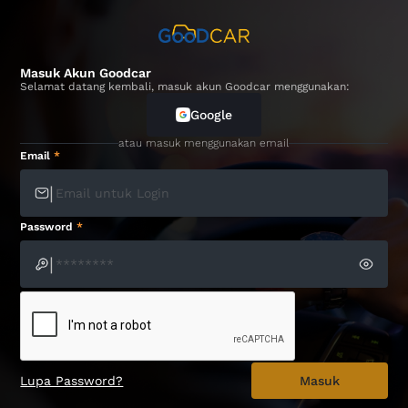
Masuk Akun Goodcar
Selamat datang kembali, masuk akun Goodcar menggunakan:
Google
atau masuk menggunakan email
Email
*
|
Password
*
|
Lupa Password?
Masuk