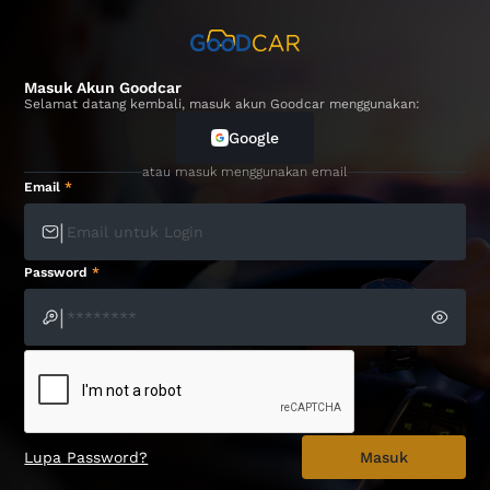
Masuk Akun Goodcar
Selamat datang kembali, masuk akun Goodcar menggunakan:
Google
atau masuk menggunakan email
Email
*
|
Password
*
|
Lupa Password?
Masuk