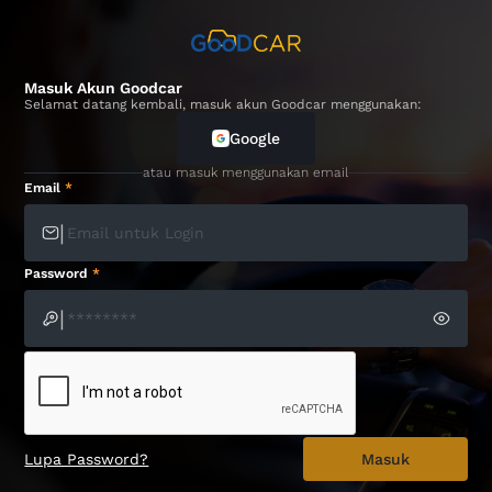
Masuk Akun Goodcar
Selamat datang kembali, masuk akun Goodcar menggunakan:
Google
atau masuk menggunakan email
Email
*
|
Password
*
|
Lupa Password?
Masuk