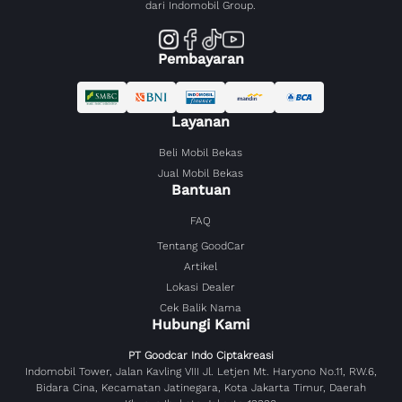
dari Indomobil Group.
Pembayaran
Layanan
Beli Mobil Bekas
Jual Mobil Bekas
Bantuan
FAQ
Tentang GoodCar
Artikel
Lokasi Dealer
Cek Balik Nama
Hubungi Kami
PT Goodcar Indo Ciptakreasi
Indomobil Tower, Jalan Kavling VIII Jl. Letjen Mt. Haryono No.11, RW.6,
Bidara Cina, Kecamatan Jatinegara, Kota Jakarta Timur, Daerah