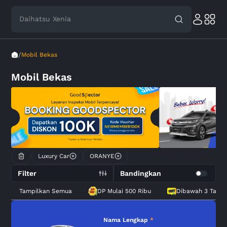
Daihatsu Xenia
Nissan Magnite
/
Mobil Bekas
Mobil Bekas
Luxury Car
ORANYE
Filter
Bandingkan
Tampilkan Semua
DP Mulai 500 Ribu
Dibawah 3 Tahu
Nama Lengkap
*