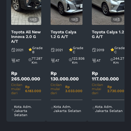
12
12
12
Toyota All New
Toyota Calya
Toyota Calya 1.2
Innova 2.0 G
1.2 G A/T
G A/T
A/T
Grade
Grade
Grade
2021
2021
2019
B
C
C
77.287
122.936
244.270
AT
AT
AT
Km
Km
Km
Rp
Rp
Rp
265.000.000
130.000.000
117.000.000
Cicilan
Cicilan
Cicilan
Rp
Rp
Rp
mulai
mulai
mulai
6.183.000
3.033.000
2.730.000
dari
dari
dari
Kota Adm.
Kota Adm.
Kota Adm.
Jakarta
Jakarta Selatan
Jakarta Selatan
Selatan