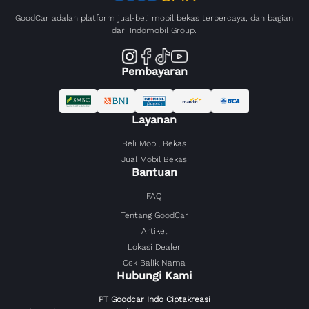
GoodCar adalah platform jual-beli mobil bekas terpercaya, dan bagian
dari Indomobil Group.
Pembayaran
Layanan
Beli Mobil Bekas
Jual Mobil Bekas
Bantuan
FAQ
Tentang GoodCar
Artikel
Lokasi Dealer
Cek Balik Nama
Hubungi Kami
PT Goodcar Indo Ciptakreasi